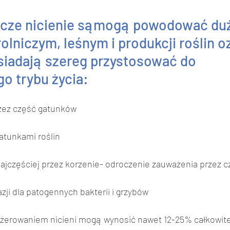
icze nicienie sąmogą powodować duże
olniczym, leśnym i produkcji roślin o
siadają szereg przystosować do 
o trybu życia: 
zez część gatunków
atunkami roślin
najczęściej przez korzenie- odroczenie zauważenia przez c
zji dla patogennych bakterii i grzybów
erowaniem nicieni mogą wynosić nawet 12-25% całkowitej