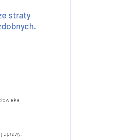
 straty 
zdobnych. 
złowieka
 uprawy. 