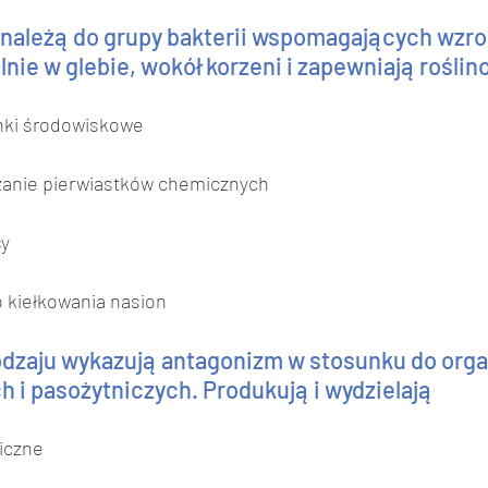
 należą do grupy bakterii wspomagających wzrost
nie w glebie, wokół korzeni i zapewniają roślin
nki środowiskowe
zanie pierwiastków chemicznych
sy
 kiełkowania nasion
rodzaju wykazują antagonizm w stosunku do org
 i pasożytniczych. Produkują i wydzielają 
niczne