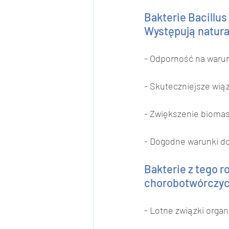
Bakterie Bacillus
Występują natural
- Odporność na waru
- Skuteczniejsze wią
- Zwiększenie bioma
- Dogodne warunki do
Bakterie z tego 
chorobotwórczych
- Lotne związki orga