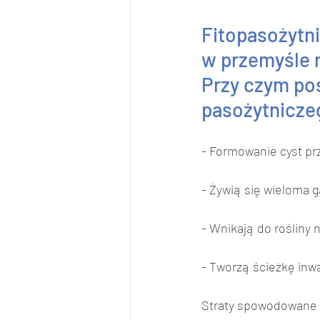
Fitopasożytn
w przemyśle r
Przy czym po
pasożytniczeg
- Formowanie cyst pr
- Żywią się wieloma g
- Wnikają do rośliny 
- Tworzą ścieżkę inwa
Straty spowodowane ż