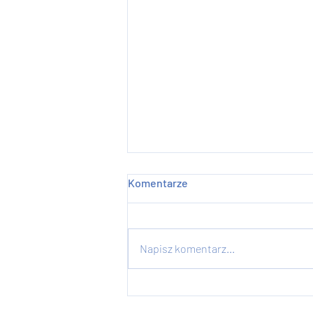
Komentarze
Napisz komentarz...
Horizontal gene transfer and
safety of bacterial inoculants