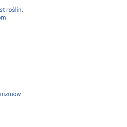
 roślin. 
om: 
anizmów 