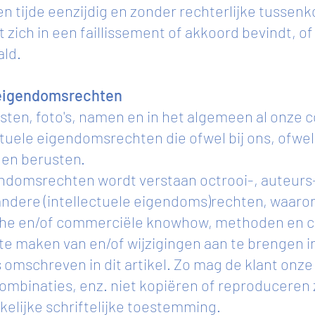
en tijde eenzijdig en zonder rechterlijke tusse
zich in een faillissement of akkoord bevindt, of 
ald.
le eigendomsrechten
ksten, foto's, namen en in het algemeen al onze 
uele eigendomsrechten die ofwel bij ons, ofwel 
den berusten.
endomsrechten wordt verstaan octrooi-, auteurs
ndere (intellectuele eigendoms)rechten, waaron
che en/of commerciële knowhow, methoden en 
te maken van en/of wijzigingen aan te brengen in
mschreven in dit artikel. Zo mag de klant onze 
combinaties, enz. niet kopiëren of reproduceren
elijke schriftelijke toestemming.