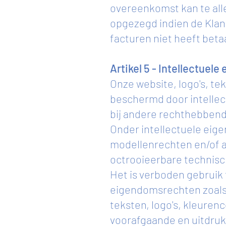
overeenkomst kan te all
opgezegd indien de Klant 
facturen niet heeft beta
Artikel 5 - Intellectue
Onze website, logo's, te
beschermd door intellect
bij andere rechthebben
Onder intellectuele eig
modellenrechten en/of a
octrooieerbare technis
Het is verboden gebruik 
eigendomsrechten zoals o
teksten, logo's, kleuren
voorafgaande en uitdrukk