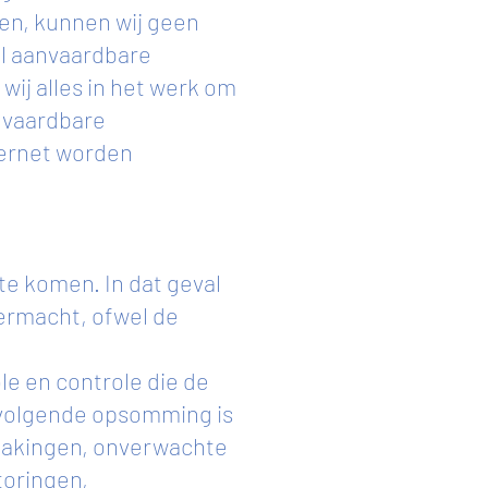
en, kunnen wij geen
l aanvaardbare
wij alles in het werk om
anvaardbare
ternet worden
te komen. In dat geval
ermacht, ofwel de
e en controle die de
e volgende opsomming is
stakingen, onverwachte
toringen,