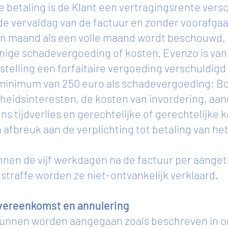
de betaling is de Klant een vertragingsrente vers
 vervaldag van de factuur en zonder voorafgaa
n maand als een volle maand wordt beschouwd, 
nige schadevergoeding of kosten. Evenzo is va
telling een forfaitaire vergoeding verschuldigd
inimum van 250 euro als schadevergoeding; Bov
heidsinteresten, de kosten van invordering, aa
 tijdverlies en gerechtelijke of gerechtelijke k
afbreuk aan de verplichting tot betaling van h
nen de vijf werkdagen na de factuur per aanget
traffe worden ze niet-ontvankelijk verklaard.
 overeenkomst en annulering
nnen worden aangegaan zoals beschreven in on