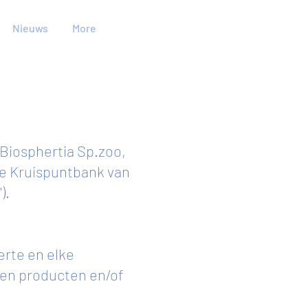
Nieuws
More
Biosphertia Sp.zoo,
de Kruispuntbank van
).
erte en elke
den producten en/of