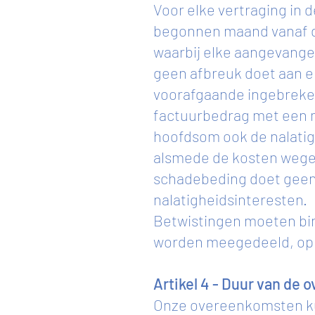
Voor elke vertraging in 
begonnen maand vanaf de
waarbij elke aangevange
geen afbreuk doet aan e
voorafgaande ingebrekes
factuurbedrag met een m
hoofdsom ook de nalatig
alsmede de kosten wegens
schadebeding doet geen 
nalatigheidsinteresten.
Betwistingen moeten bin
worden meegedeeld, op s
Artikel 4 - Duur van de
Onze overeenkomsten ku