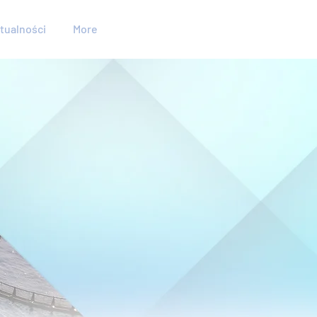
tualności
More
odowla
odna