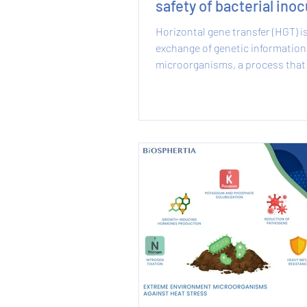
safety of bacterial ino
Horizontal gene transfer (HGT) i
exchange of genetic informatio
microorganisms, a process that
include the spread of...