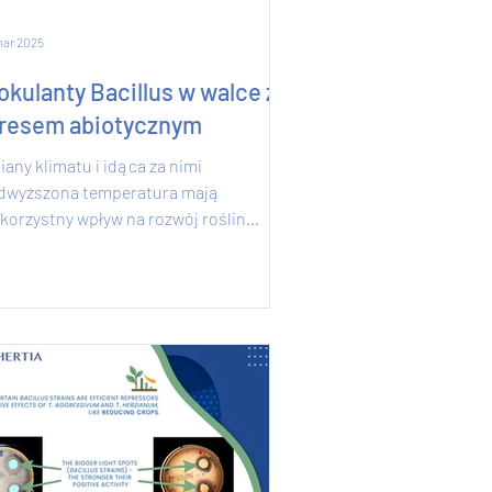
mar 2025
okulanty Bacillus w walce ze
tresem abiotycznym
any klimatu i idąca za nimi
dwyższona temperatura mają
korzystny wpływ na rozwój roślin
rawnych wrażliwych na wysoką...