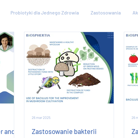
Probiotyki dla Jednego Zdrowia
Zastosowania
Ak
26 mar 2025
26 
er and
Zastosowanie bakterii
Za