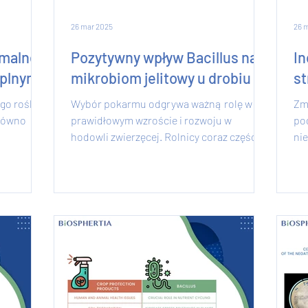
26 mar 2025
26 
emalne
Pozytywny wpływ Bacillus na
In
eplnym
mikrobiom jelitowy u drobiu
s
go roślina
Wybór pokarmu odgrywa ważną rolę w
Zmi
arówno
prawidłowym wzroście i rozwoju w
po
hodowli zwierzęcej. Rolnicy coraz częściej
nie
poszukują ekologicznych...
up