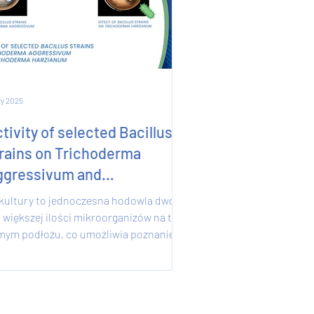
ty 2025
tivity of selected Bacillus
rains on Trichoderma
ggressivum and
richoderma Harzianum
kultury to jednoczesna hodowla dwóch
 większej ilości mikroorganizów na tym
mym podłożu, co umożliwia poznanie
eżności...