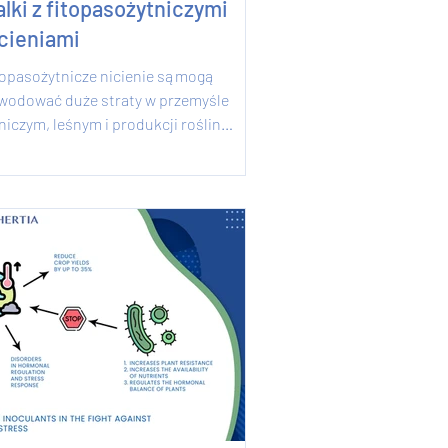
lki z fitopasożytniczymi
cieniami
topasożytnicze nicienie sąmogą
wodować duże straty w przemyśle
niczym, leśnym i produkcji roślin
dobnych. Przy czym posiadają...