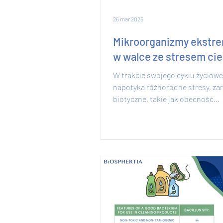
26 mar 2025
Mikroorganizmy ekstr
w walce ze stresem ci
W trakcie swojego cyklu życiowe
napotyka różnorodne stresy, z
biotyczne, takie jak obecność
roślinożerców i patogenów,...