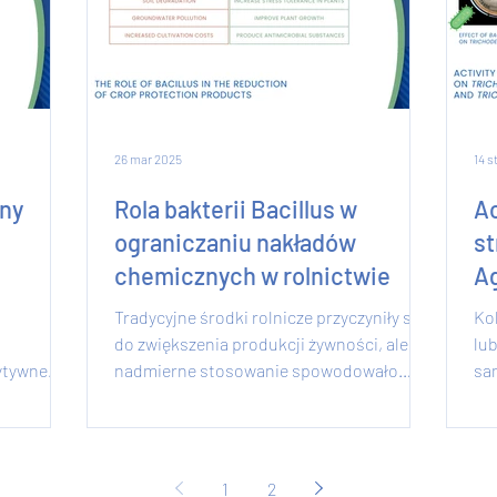
26 mar 2025
14 s
zny
Rola bakterii Bacillus w
Ac
ograniczaniu nakładów
st
chemicznych w rolnictwie
A
T
Tradycyjne środki rolnicze przyczyniły się
Ko
do zwiększenia produkcji żywności, ale ich
lub
ytywne
nadmierne stosowanie spowodowało
sa
znaczące problemy...
zal
1
2