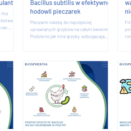
culants
Bacillus subtilis w efektywnej
wa
hodowli pieczarek
ni
s the
n between
Pieczarki należą do najczęściej
Fi
 can
uprawianych grzybów na całym świecie.
po
Podobnie jak inne grzyby, wzbogacają
rol
dietę człowieka i przyczyniają...
oz