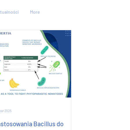
tualności
More
mar 2025
stosowania Bacillus do