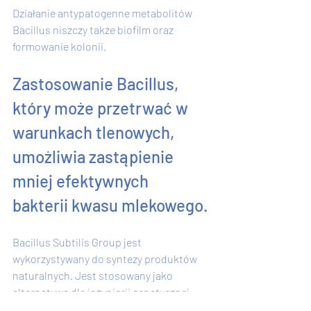
Działanie antypatogenne metabolitów 
Bacillus niszczy także biofilm oraz 
formowanie kolonii.
Zastosowanie Bacillus, 
który może przetrwać w 
warunkach tlenowych, 
umożliwia zastąpienie 
mniej efektywnych 
bakterii kwasu mlekowego.
Bacillus Subtilis Group jest 
wykorzystywany do syntezy produktów 
naturalnych. Jest stosowany jako 
alternatywa dla inżynierii genetycznej 
oraz środek biokontroli w agronomii w 