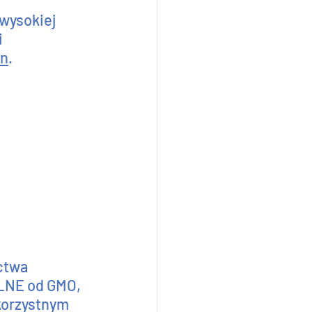
wysokiej 
 
in
.
ctwa 
OLNE od GMO, 
korzystnym 