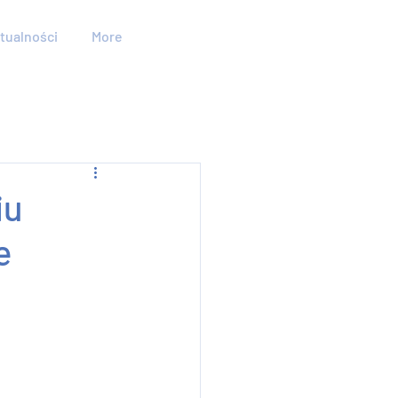
tualności
More
iu
e