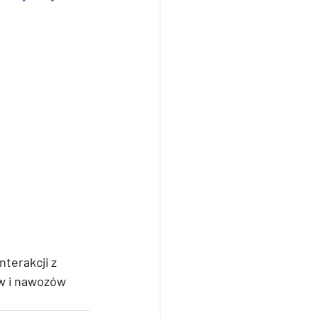
terakcji z 
ów i nawozów 