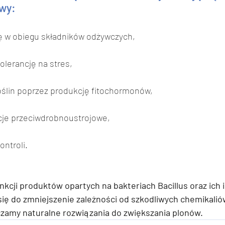
wy:
lę w obiegu składników odżywczych,
tolerancję na stres,
roślin poprzez produkcję fitochormonów,
cje przeciwdrobnoustrojowe,
ntroli.
kcji produktów opartych na bakteriach Bacillus oraz ich in
 się do zmniejszenie zależności od szkodliwych chemikali
zamy naturalne rozwiązania do zwiększania plonów.