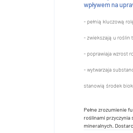
wpływem na upra
- pełnią kluczową ro
- zwiekszają u roślin 
- poprawiaja wzrost 
- wytwarzaja substan
stanowią środek bioko
Pełne zrozumienie fun
roślinami przyczynia
mineralnych. Dostarc